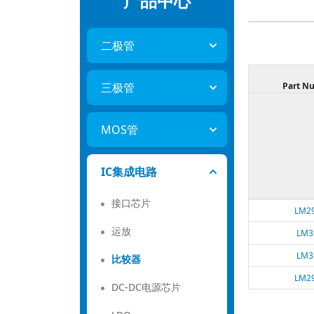
产品中心
二极管
三极管
Part N
MOS管
IC集成电路
接口芯片
LM2
运放
LM3
LM3
比较器
LM2
DC-DC电源芯片