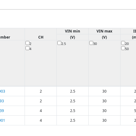
VIN min
VIN max
I
umber
CH
(V)
(V)
(
2
2.5
30
20
4
50
903
2
2.5
30
93
2
2.5
30
39
4
2.5
30
901
4
2.5
30