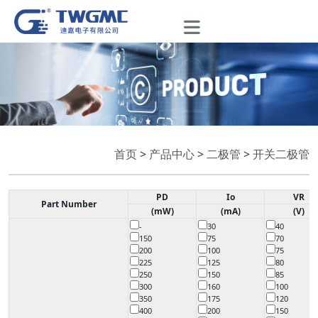
首页
>
产品中心
>
二极管
>
开关二极管
PD
Io
VR
Part Number
(mW)
(mA)
(V)
-
30
40
150
75
70
200
100
75
225
125
80
250
150
85
300
160
100
350
175
120
400
200
150