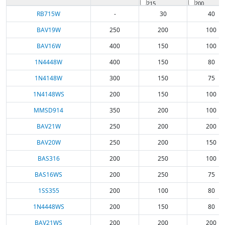
215
200
250
250
RB715W
-
30
40
400
BAV19W
250
200
100
BAV16W
400
150
100
1N4448W
400
150
80
1N4148W
300
150
75
1N4148WS
200
150
100
MMSD914
350
200
100
BAV21W
250
200
200
BAV20W
250
200
150
BAS316
200
250
100
BAS16WS
200
250
75
1SS355
200
100
80
1N4448WS
200
150
80
BAV21WS
200
200
200