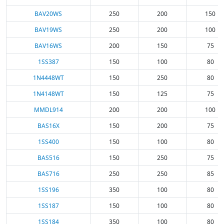
BAV20WS
250
200
150
BAV19WS
250
200
100
BAV16WS
200
150
75
1SS387
150
100
80
1N4448WT
150
250
80
1N4148WT
150
125
75
MMDL914
200
200
100
BAS16X
150
200
75
1SS400
150
100
80
BAS516
150
250
75
BAS716
250
250
85
1SS196
350
100
80
1SS187
150
100
80
1SS184
350
100
80