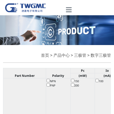
首页
>
产品中心
>
三极管
>
数字三极管
Pc
Io
Part Number
Polarity
(mW)
(mA)
NPN
150
100
PNP
200