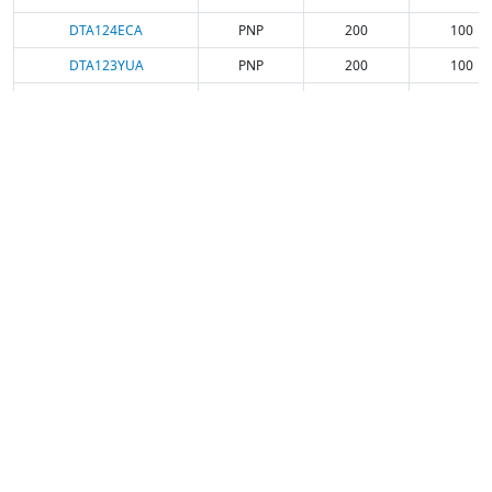
DTA124ECA
PNP
200
100
DTA123YUA
PNP
200
100
DTA123YCA
PNP
200
100
DTA123YKA
PNP
200
100
DTA123JE
PNP
150
100
DTA123JKA
PNP
200
100
DTA123JUA
PNP
200
100
DTA123JCA
PNP
200
100
DTA114YUA
PNP
200
100
DTA114YE
PNP
150
100
DTA114YKA
PNP
200
100
DTA114YCA
PNP
200
100
DTA114TE
PNP
150
100
DTA114TKA
PNP
200
100