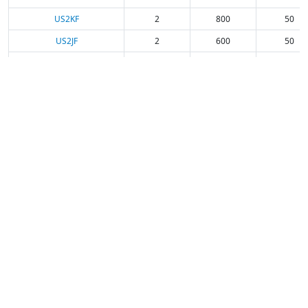
US2KF
2
800
50
US2JF
2
600
50
US2GF
2
400
50
US2DF
2
200
50
US2BF
2
100
50
US2AF
2
50
50
US3JF
3
600
80
US3GF
3
400
80
US3DF
3
200
80
US3BF
3
100
80
US3AF
3
50
80
US2MF
2
1000
50
US1B
1
100
30
US1A
1
50
30