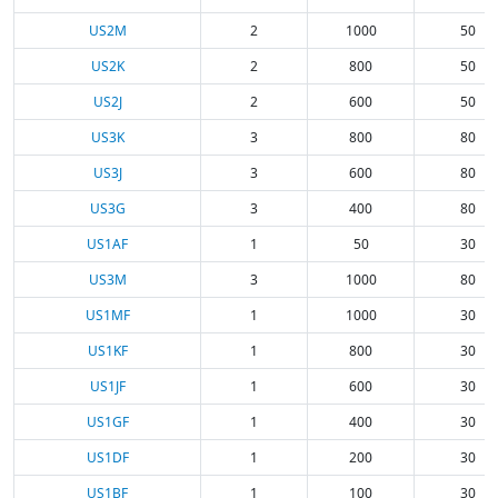
US2M
2
1000
50
US2K
2
800
50
US2J
2
600
50
US3K
3
800
80
US3J
3
600
80
US3G
3
400
80
US1AF
1
50
30
US3M
3
1000
80
US1MF
1
1000
30
US1KF
1
800
30
US1JF
1
600
30
US1GF
1
400
30
US1DF
1
200
30
US1BF
1
100
30